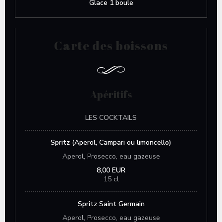
Glace 1 boule
Carte des boissons
Apéritifs
LES COCKTAILS
Spritz (Aperol, Campari ou limoncello)
Aperol, Prosecco, eau gazeuse
8,00 EUR
15 cl
Spritz Saint Germain
Aperol, Prosecco, eau gazeuse