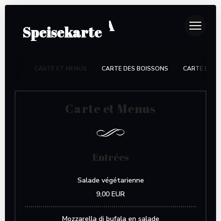
LA TRATTORIA
Speisekarte
CARTE ET MENUS
CARTE DES BOISSONS
CARTE DES 
Carte et Menus
Entrées
Salade végétarienne
9,00 EUR
Mozzarella di bufala en salade