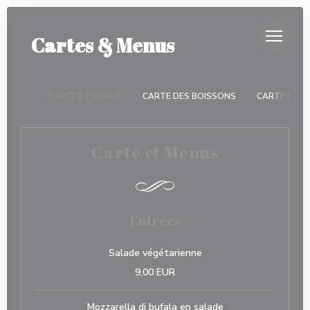
Personnalisation de vos choix en matière de cookies
LA TRATTORIA
Cartes & Menus
CARTE ET MENUS
CARTE DES BOISSONS
CARTE DES 
Carte et Menus
Entrées
Salade végétarienne
9,00 EUR
Mozzarella di bufala en salade