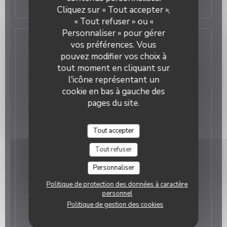
Glace 1 boule
Cliquez sur « Tout accepter »,
« Tout refuser » ou «
Personnaliser » pour gérer
Carte des boissons
vos préférences. Vous
pouvez modifier vos choix à
tout moment en cliquant sur
l'icône représentant un
cookie en bas à gauche des
Apéritifs
pages du site.
LES COCKTAILS
Tout accepter
Spritz (Aperol, Campari ou limoncello)
Tout refuser
Aperol, Prosecco, eau gazeuse
Personnaliser
8,00 EUR
15 cl
Politique de protection des données à caractère
personnel
Politique de gestion des cookies
Spritz Saint Germain
Aperol, Prosecco, eau gazeuse