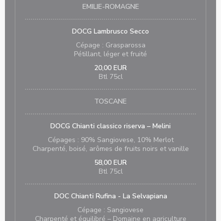
EMILIE-ROMAGNE
DOCG Lambrusco Secco
Cépage : Grasparossa
Pétillant, léger et fruité
20,00 EUR
Btl 75cl
TOSCANE
DOCG Chianti classico riserva – Melini
Cépages : 90% Sangiovese, 10% Merlot
Charpenté, boisé, arômes de fruits noirs et vanille
58,00 EUR
Btl 75cl
DOC Chianti Rufina - La Selvapiana
Cépage : Sangiovese
Charpenté et équilibré – Domaine en agriculture