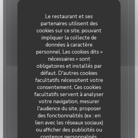
DESSERT
Dessert au choix, à la carte
Le restaurant et ses
partenaires utilisent des
Bambino
cookies sur ce site, pouvant
impliquer la collecte de
Pour les moins de 10 ans
données à caractère
10,00 EUR
personnel. Les cookies dits «
nécessaires » sont
PLAT AU CHOIX
obligatoires et installés par
défaut. D'autres cookies
Spaghettis bolognaise
facultatifs nécessitent votre
consentement. Ces cookies
Spaghettis sauce tomate
facultatifs servent à analyser
votre navigation, mesurer
l'audience du site, proposer
Spaghettis crème et lardons
des fonctionnalités (ex : en
lien avec les réseaux sociaux)
DESSERT
ou afficher des publicités ou
contenus personnalisés.
La Trattoria