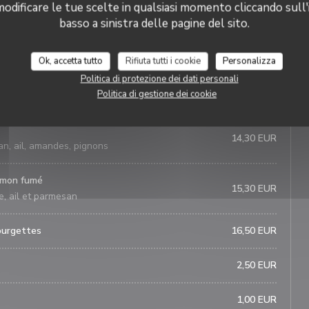
odificare le tue scelte in qualsiasi momento cliccando sull'
basso a sinistra delle pagine del sito.
13,60 EUR
nons compotés et parmesan
Ok, accetta tutto
Rifiuta tutti i cookie
Personalizza
Politica di protezione dei dati personali
14,50 EUR
Politica di gestione dei cookie
e, ail et parmesan
14,30 EUR
san, ail, amandes, pignons
aumon fumé
15,30 EUR
e, ail et parmesan
ourgettes
16,50 EUR
2,50 EUR
1,00 EUR