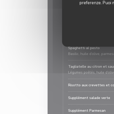
preferenze. Puoi m
Spaghetti all’ amatricciana
Sauce tomate, lardons, oig
Tagliatelle al verdure
Légumes poêlés, huile d’oliv
Spaghetti al pesto
Basilic, huile d’olive, parme
Tagliatelle au citron et s
Légumes poêlés, huile d’oliv
Risotto aux crevettes et c
Supplément salade verte
Supplément Parmesan