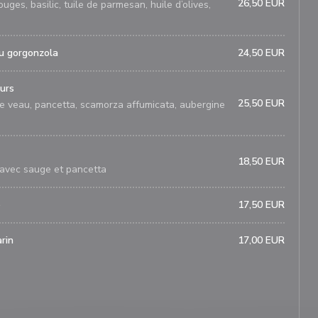
26,50 EUR
ges, basilic, tuile de parmesan, huile d’olives,
au gorgonzola
24,50 EUR
eurs
25,50 EUR
e veau, pancetta, scamorza affumicata, aubergine
18,50 EUR
avec sauge et pancetta
é
17,50 EUR
arin
17,00 EUR