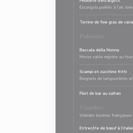
Feuilleté d’escargots
Escargots poêlés à l’ail, to
Terrine de foie gras de can
Poissons
Baccala della Nonna
Morue salée mijotée au four 
Scampi et zucchine fritti
Beignets de langoustines et
Filet de bar au safran
Viandes
Viandes bovines françaises
Entrecôte de bœuf à l’itali