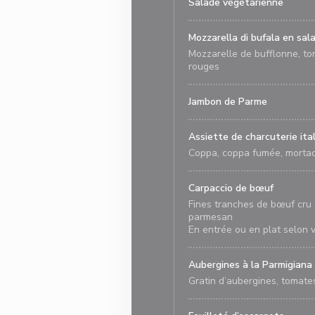
Salade végétarienne
Mozzarella di bufala en sal
Mozzarelle de bufflonne, toma
rouges
Jambon de Parme
Assiette de charcuterie ita
Coppa, coppa fumée, mortade
Carpaccio de bœuf
Fines tranches de bœuf cru à 
parmesan
En entrée ou en plat selon v
Aubergines à la Parmigiana
Gratin d’aubergines, tomates