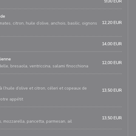
9,00 EUR
ade
12,20 EUR
tes, citron, huile d’olive, anchois, basilic, oignons
14,00 EUR
lienne
12,00 EUR
lle, bresaola, ventriccina, salami finocchiona
l’huile d’olive et citron, céleri et copeaux de
13,50 EUR
otre appétit
13,50 EUR
, mozzarella, pancetta, parmesan, ail