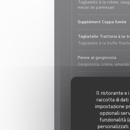
Tagliatelle à la crème, sau
meule de parmesan
Supplément Coppa fumée
Tagliatelle Trattoria à la t
Tagliatelle à la truffe fra
Penne al gorgonzola
Gorgonzola, crème, amande
Penne all’arrabiata
Sauce tomate, ail, piment, b
Il ristorante e
raccolta di dati
Penne alla Puttanesca
impostazione pre
Sauce tomate, saucisse piqu
opzionali serv
funzionalità (
Lasagne Pasticciata
personalizzati.
Lasagne à la bolognaise de