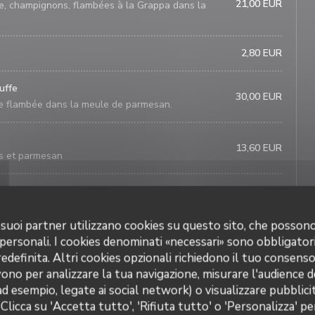
21,00 EUR
ge, champignons, flambées à la Grappa dans la
2,80 EUR
ruffe
30,00 EUR
iche flambée dans la meule de parmesan.
13,60 EUR
s et parmesan
13,60 EUR
asilic et parmesan
 i suoi partner utilizzano cookies su questo sito, che posso
 personali. I cookies denominati «necessari» sono obbligatori
13,60 EUR
definita. Altri cookies opzionali richiedono il tuo consens
ante, olives et parmesan
ono per analizzare la tua navigazione, misurare l'audience de
ad esempio, legate ai social network) o visualizzare pubblic
15,00 EUR
 Clicca su 'Accetta tutto', 'Rifiuta tutto' o 'Personalizza' pe
 bœuf
La Trattoria