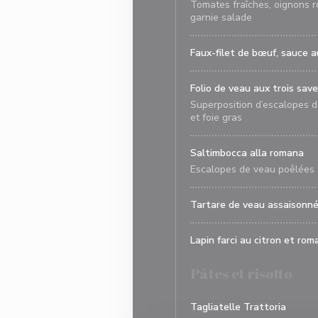
Tomates fraîches, oignons rou
garnie salade
Faux-filet de bœuf, sauce 
Folio de veau aux trois sav
Superposition d’escalopes d
et foie gras
Saltimbocca alla romana
Escalopes de veau poêlées 
Tartare de veau assaisonn
Lapin farci au citron et rom
Pâtes et risotto
Tagliatelle Trattoria