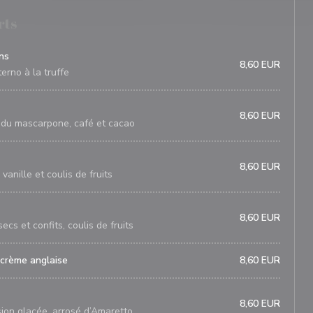
rts
ns
8,60 EUR
erno à la truffe
8,60 EUR
n du mascarpone, café et cacao
8,60 EUR
anille et coulis de fruits
8,60 EUR
ecs et confits, coulis de fruits
 crème anglaise
8,60 EUR
8,60 EUR
ion glacée, arrosé d’Amaretto