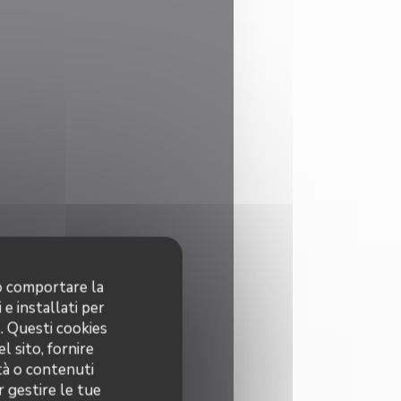
no comportare la
 e installati per
o. Questi cookies
l sito, fornire
ità o contenuti
r gestire le tue