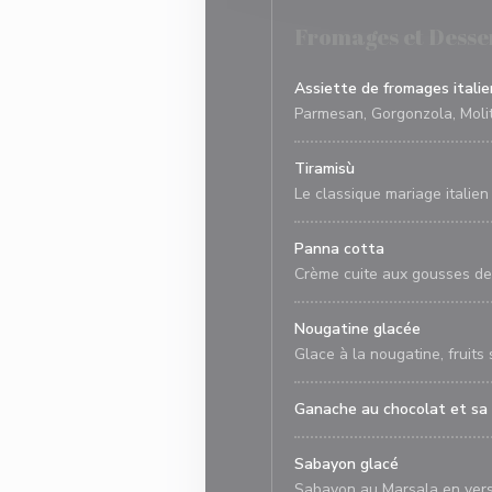
Fromages et Desse
Assiette de fromages italie
Parmesan, Gorgonzola, Molit
Tiramisù
Le classique mariage italie
Panna cotta
Crème cuite aux gousses de v
Nougatine glacée
Glace à la nougatine, fruits s
Ganache au chocolat et sa
Sabayon glacé
Sabayon au Marsala en vers