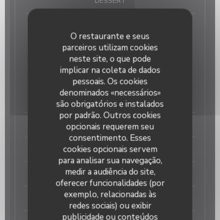
DESSERT
Dessert au choix, à la carte
O restaurante e seus
Bambino
parceiros utilizam cookies
neste site, o que pode
Pour les moins de 10 ans
implicar na coleta de dados
10,00 EUR
pessoais. Os cookies
denominados «necessários»
PLAT AU CHOIX
são obrigatórios e instalados
por padrão. Outros cookies
Spaghettis bolognaise
opcionais requerem seu
consentimento. Esses
cookies opcionais servem
Spaghettis sauce tomate
para analisar sua navegação,
medir a audiência do site,
Spaghettis crème et lardons
oferecer funcionalidades (por
exemplo, relacionadas às
DESSERT
redes sociais) ou exibir
publicidade ou conteúdos
La Trattoria