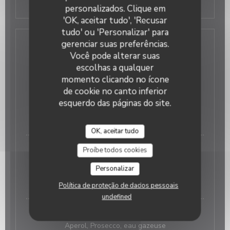
Glace 1 boule
personalizados. Clique em
'OK, aceitar tudo', 'Recusar
tudo' ou 'Personalizar' para
gerenciar suas preferências.
Carte des boissons
Você pode alterar suas
escolhas a qualquer
momento clicando no ícone
de cookie no canto inferior
Apéritifs
esquerdo das páginas do site.
LES COCKTAILS
OK, aceitar tudo
Spritz (Aperol, Campari ou limoncello)
Proíbe todos cookies
Aperol, Prosecco, eau gazeuse
Personalizar
8,00 EUR
15 cl
Política de proteção de dados pessoais
undefined
Spritz Saint Germain
Aperol, Prosecco, eau gazeuse