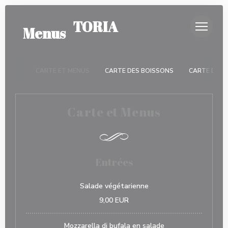
Painel de Gerenciamento de Cookies
LA TRATTORIA
Menus
CARTE ET MENUS
CARTE DES BOISSONS
CARTE DES 
Carte et Menus
Entrées
Salade végétarienne
9,00 EUR
Mozzarella di bufala en salade