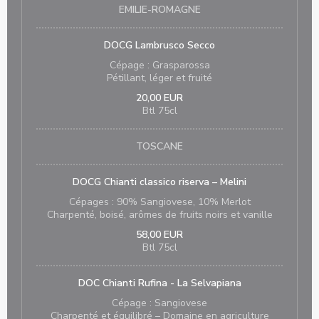
EMILIE-ROMAGNE
DOCG Lambrusco Secco
Cépage : Grasparossa
Pétillant, léger et fruité
20,00 EUR
Btl 75cl
TOSCANE
DOCG Chianti classico riserva – Melini
Cépages : 90% Sangiovese, 10% Merlot
Charpenté, boisé, arômes de fruits noirs et vanille
58,00 EUR
Btl 75cl
DOC Chianti Rufina - La Selvapiana
Cépage : Sangiovese
Charpenté et équilibré – Domaine en agriculture