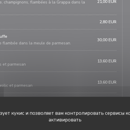
21,00 EUR
ge, champignons, flambées à la Grappa dans la
2,80 EUR
ruffe
30,00 EUR
iche flambée dans la meule de parmesan.
13,60 EUR
s et parmesan
13,60 EUR
asilic et parmesan
13,60 EUR
ante, olives et parmesan
ьзует кукис и позволяет вам контролировать сервисы к
активировать
15,00 EUR
 bœuf
La Trattoria