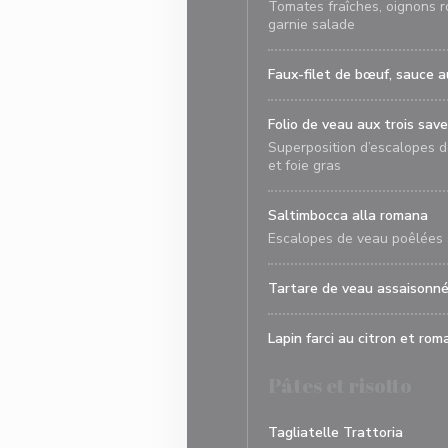
Tomates fraîches, oignons rou
garnie salade
Faux-filet de bœuf, sauce 
Folio de veau aux trois sav
Superposition d’escalopes d
et foie gras
Saltimbocca alla romana
Escalopes de veau poêlées 
Tartare de veau assaisonn
Lapin farci au citron et rom
Pâtes et risotto
Tagliatelle Trattoria