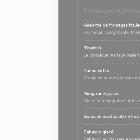
Fromages et Desse
Assiette de fromages italie
Parmesan, Gorgonzola, Molit
Tiramisù
Le classique mariage italie
Panna cotta
Crème cuite aux gousses de v
Nougatine glacée
Glace à la nougatine, fruits s
Ganache au chocolat et sa
Sabayon glacé
Sabayon au Marsala en vers