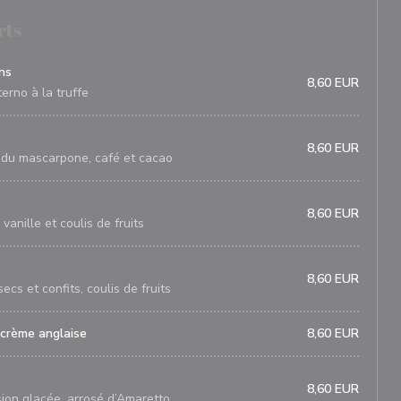
rts
ns
8,60 EUR
erno à la truffe
8,60 EUR
n du mascarpone, café et cacao
8,60 EUR
anille et coulis de fruits
8,60 EUR
ecs et confits, coulis de fruits
 crème anglaise
8,60 EUR
8,60 EUR
ion glacée, arrosé d’Amaretto