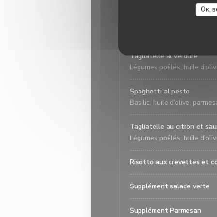
Ок, в
Spaghetti all’ amatricciana
Sauce tomate, lardons, oig
Tagliatelle al verdure
Légumes poêlés, huile d’oliv
Spaghetti al pesto
Basilic, huile d’olive, parme
Tagliatelle au citron et s
Légumes poêlés, huile d’oliv
Risotto aux crevettes et c
Supplément salade verte
Supplément Parmesan