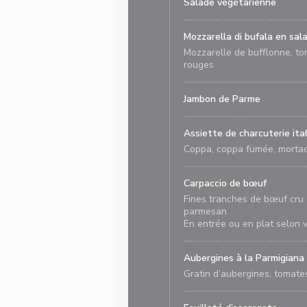
Salade végétarienne
Mozzarella di bufala en sal
Mozzarelle de bufflonne, toma
rouges
Jambon de Parme
Assiette de charcuterie ita
Coppa, coppa fumée, mortade
Carpaccio de bœuf
Fines tranches de bœuf cru à 
parmesan
En entrée ou en plat selon v
Aubergines à la Parmigiana
Gratin d’aubergines, tomates