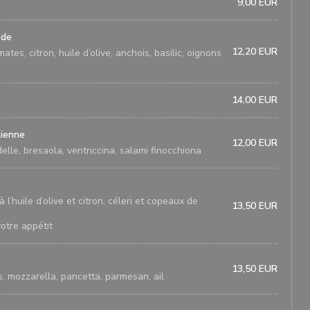
9,00 EUR
ade
12,20 EUR
tes, citron, huile d’olive, anchois, basilic, oignons
14,00 EUR
lienne
12,00 EUR
lle, bresaola, ventriccina, salami finocchiona
l’huile d’olive et citron, céleri et copeaux de
13,50 EUR
otre appétit
13,50 EUR
, mozzarella, pancetta, parmesan, ail