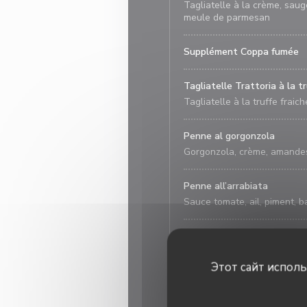
Tagliatelle à la crème, sau
meule de parmesan
Supplément Coppa fumée
Tagliatelle Trattoria à la t
Tagliatelle à la truffe fra
Penne al gorgonzola
Gorgonzola, crème, amande
Penne all’arrabiata
Sauce tomate, ail, piment, b
Penne alla Puttanesca
Sauce tomate, saucisse piqu
Этот сайт испол
Lasagne Pasticciata
Lasagne à la bolognaise de