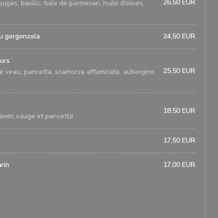
26,50 EUR
ges, basilic, tuile de parmesan, huile d’olives,
au gorgonzola
24,50 EUR
eurs
25,50 EUR
e veau, pancetta, scamorza affumicata, aubergine
18,50 EUR
avec sauge et pancetta
é
17,50 EUR
arin
17,00 EUR