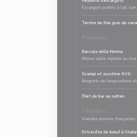
Feuilleté d’escargots
Escargots poêlés à l’ail, to
Terrine de foie gras de can
Poissons
Baccala della Nonna
Morue salée mijotée au four 
Scampi et zucchine fritti
Beignets de langoustines et
Filet de bar au safran
Viandes
Viandes bovines françaises
Entrecôte de bœuf à l’itali