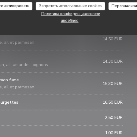
се активировать
Запретить использование cookies
Персонализи
Политика конфиденциальности
13,60 EUR
nons compotés et parmesan
undefined
14,50 EUR
e, ail et parmesan
14,30 EUR
san, ail, amandes, pignons
aumon fumé
15,30 EUR
e, ail et parmesan
ourgettes
16,50 EUR
2,50 EUR
1,00 EUR