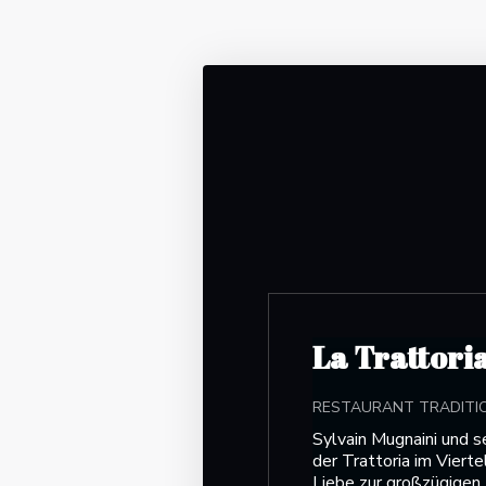
La Trattori
RESTAURANT TRADITI
Sylvain Mugnaini und s
der Trattoria im Viert
Liebe zur großzügigen, 