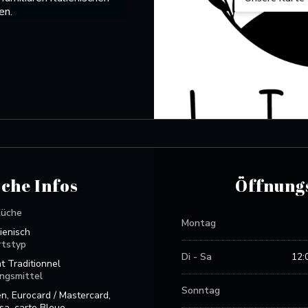
en.
che Infos
Öffnung
üche
Montag
lienisch
rtstyp
Di
-
Sa
12:
t Traditionnel
La Trattoria
ngsmittel
Sonntag
n, Eurocard / Mastercard,
sa, carte Bleue