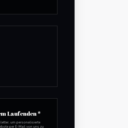
 Fenster))
ster))
dem Laufenden
*
etter, um personalisierte
bote per E-Mail von uns zu