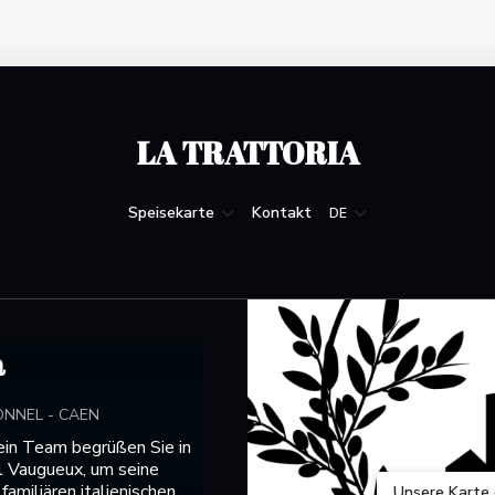
LA TRATTORIA
Speisekarte
Kontakt
DE
a
ONNEL
-
CAEN
ein Team begrüßen Sie in
el Vaugueux, um seine
familiären italienischen
Unsere Karte