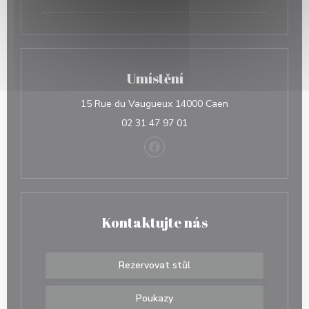
Umístění
((otevře se v nové
15 Rue du Vaugueux 14000 Caen
02 31 47 97 01
Facebook ((otevře se v novém o
Kontaktujte nás
Rezervovat stůl
Poukazy