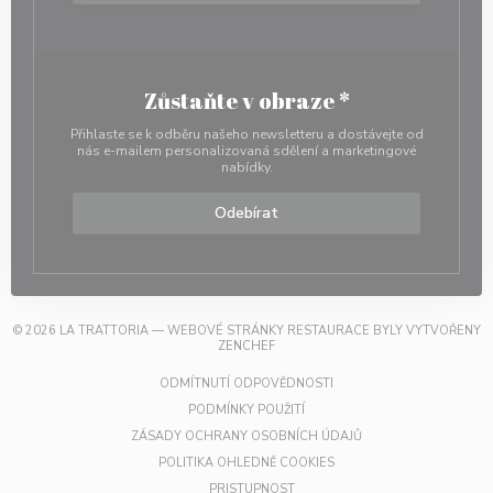
Zůstaňte v obraze
*
Přihlaste se k odběru našeho newsletteru a dostávejte od
nás e-mailem personalizovaná sdělení a marketingové
nabídky.
Odebírat
© 2026 LA TRATTORIA — WEBOVÉ STRÁNKY RESTAURACE BYLY VYTVOŘENY
((OTEVŘE SE V NOVÉM OKNĚ))
ZENCHEF
((OTEVŘE SE V NOVÉM OKN
ODMÍTNUTÍ ODPOVĚDNOSTI
((OTEVŘE SE V NOVÉM OKNĚ))
PODMÍNKY POUŽITÍ
((OTEVŘE SE V NOVÉM
ZÁSADY OCHRANY OSOBNÍCH ÚDAJŮ
((OTEVŘE SE V NOVÉM OKN
POLITIKA OHLEDNĚ COOKIES
((OTEVŘE SE V NOVÉM OKNĚ))
PRISTUPNOST