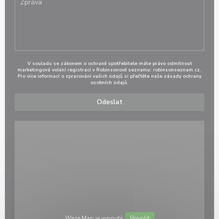
V souladu se zákonem o ochraně spotřebitele máte právo odmítnout
marketingová volání registrací v Robinsonově seznamu:
robinsonseznam.cz
.
Pro více informací o zpracování vašich údajů si přečtěte naše
zásady ochrany
osobních údajů
.
Waze Map je vypnutý.
Povolit