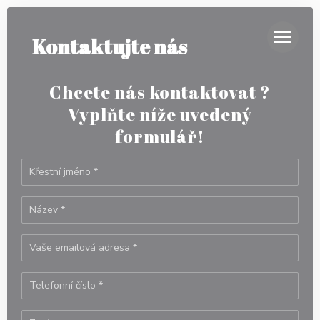
Panel pro správu cookies
LA TRATTORIA
Kontaktujte nás
Chcete nás kontaktovat ?
Vyplňte níže uvedený
formulář!